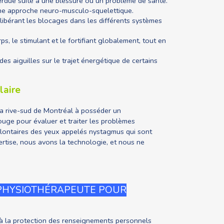
rdue suite à une blessure ou un problème de santé.
 une approche neuro-musculo-squelettique.
 libérant les blocages dans les différents systèmes
s, le stimulant et le fortifiant globalement, tout en
 des aiguilles sur le trajet énergétique de certains
laire
a rive-sud de Montréal à posséder un
uge pour évaluer et traiter les problèmes
olontaires des yeux appelés nystagmus qui sont
ertise, nous avons la technologie, et nous ne
 PHYSIOTHÉRAPEUTE POUR
 à la protection des renseignements personnels