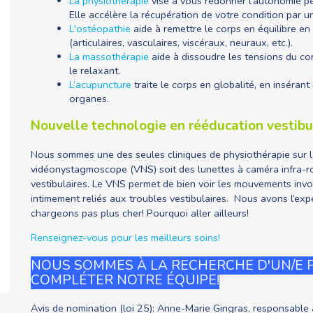
La physiothérapie
vise à vous redonner l'autonomie pe
Elle accélère la récupération de votre condition par
L'ostéopathie
aide à remettre le corps en équilibre en
(articulaires, vasculaires, viscéraux, neuraux, etc.).
La massothérapie
aide à dissoudre les tensions du corp
le relaxant.
L’acupuncture
traite le corps en globalité, en insérant
organes.
Nouvelle technologie en rééducation vestibu
Nous sommes une des seules cliniques de physiothérapie sur l
vidéonystagmoscope (VNS) soit des lunettes à caméra infra-ro
vestibulaires. Le VNS permet de bien voir les mouvements inv
intimement reliés aux troubles vestibulaires. Nous avons l’exp
chargeons pas plus cher! Pourquoi aller ailleurs!
Renseignez-
vous pour les meilleurs soins!
NOUS SOMMES À LA RECHERCHE D'UN/E
COMPLÉTER NOTRE ÉQUIPE!
Avis de nomination (loi 25): Anne-Marie Gingras, responsable